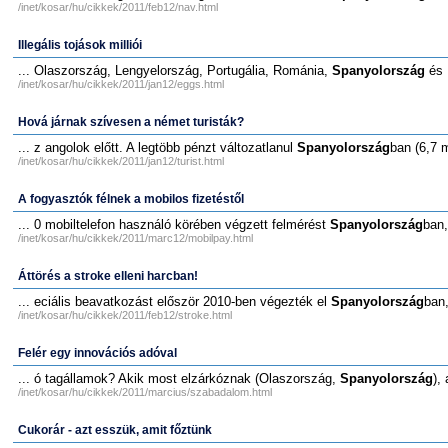
/inet/kosar/hu/cikkek/2011/feb12/nav.html
Illegális tojások milliói
... Olaszország, Lengyelország, Portugália, Románia,
Spanyolország
és 
/inet/kosar/hu/cikkek/2011/jan12/eggs.html
Hová járnak szívesen a német turisták?
... z angolok előtt. A legtöbb pénzt változatlanul
Spanyolország
ban (6,7 m
/inet/kosar/hu/cikkek/2011/jan12/turist.html
A fogyasztók félnek a mobilos fizetéstől
... 0 mobiltelefon használó körében végzett felmérést
Spanyolország
ban,
/inet/kosar/hu/cikkek/2011/marc12/mobilpay.html
Áttörés a stroke elleni harcban!
... eciális beavatkozást először 2010-ben végezték el
Spanyolország
ban
/inet/kosar/hu/cikkek/2011/feb12/stroke.html
Felér egy innovációs adóval
... ó tagállamok? Akik most elzárkóznak (Olaszország,
Spanyolország
),
/inet/kosar/hu/cikkek/2011/marcius/szabadalom.html
Cukorár - azt esszük, amit főztünk