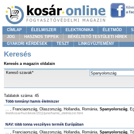
CÍMLAP
ÉLELMISZER
ELEKTRONIKA
ÉLETMÓD
S
JOG
HASZNOS TIPPEK
BÉKÉLTETŐ TESTÜLETI HÍREK
GYAKORI KÉRDÉSEK
TESZT
LINKGYÜJTEMÉNY
Keresés
Keresés a magazin oldalain
Kereső szavak*
Találatok száma: 45
Több tonnányi hamis élelmiszer
... , Franciaország, Olaszország, Hollandia, Románia,
Spanyolország
, E
/inet/kosar/hu/cikkek/2011/june/hamis_elelmiszer.html
NAV: több tonna veszélyes termék Európában
... , Franciaország, Olaszország, Hollandia, Románia,
Spanyolország
, T