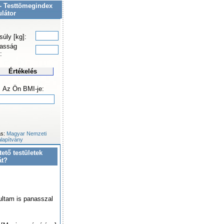
- Testtömegindex
ulátor
súly [kg]:
asság
:
Értékelés
Az Ön BMI-je:
ás:
Magyar Nemzeti
lapítvány
tető testületek
át?
ultam is panasszal