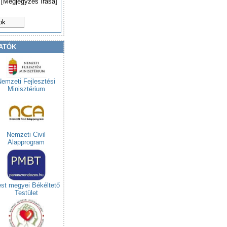
[Megjegyzés írása]
ok
ATÓK
Nemzeti Fejlesztési
Minisztérium
Nemzeti Civil
Alapprogram
st megyei Békéltető
Testület