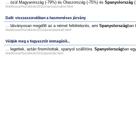
... özül Magyarország (-79%) és Olaszország (-75%) és
Spanyolország
(
/inet/kosar/hu/cikkek/2011/marcius/cukor.html
Dalli: visszaszorulóban a hasmenéses járvány
... látványosan megdőlt az a német feltételezés, ami
Spanyolország
ban 
/inet/kosar/hu/cikkek/2011/june/uborka0.html
Védjük meg a fogyasztót önmagától...
... legettek, aztán finomítottak, spanyol szállítóra.
Spanyolország
ban egy
/inet/kosar/hu/cikkek/2011/june/ubi.html