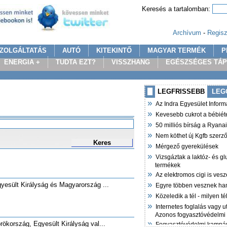
Keresés a tartalomban:
Archívum
-
Regisz
ZOLGÁLTATÁS
AUTÓ
KITEKINTŐ
MAGYAR TERMÉK
P
ENERGIA +
TUDTA EZT?
VISSZHANG
EGÉSZSÉGES TÁ
LEGFRISSEBB
LEG
»
Az Indra Egyesület Infor
»
Kevesebb cukrot a bébiét
»
50 milliós bírság a Ryana
»
Nem köthet új Kgfb szer
Keres
»
Mérgező gyerekülések
»
Vizsgáztak a laktóz- és g
termékek
»
Az elektromos cigi is vesz
»
gyesült Királyság és Magyarország ...
Egyre többen vesznek ha
»
Közeledik a tél - milyen t
»
Internetes foglalás vagy u
Azonos fogyasztóvédelmi
»
örökország, Egyesült Királyság val...
Fogyasztóvédelmi kampán