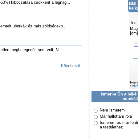
-53%) kibocsátása csökkent a legnag...
BMI 
kalk
Test
termelt uborkák és más zöldségekb...
Mag
[cm]
etlen megbetegedés sem volt, N...
Következő
Forr
Szíva
Ismeri-e Ön a békél
munkáj
Nem ismerem
Már hallottam róla
Ismerem és már ford
a testülethez