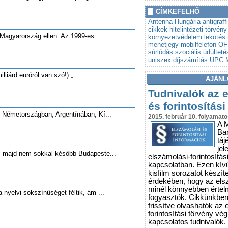
»
Autót venne? Lebuktathatj
CÍMKEFELHŐ
»
Tovább szigorodnak az á
Antenna Hungária
antigraffi
vonatkozó szabályok
cikkek
hitelintézeti törvény
Magyarország ellen. Az 1999-es...
környezetvédelem
lekötés
menetjegy
mobilfelefon
OF
súrlódás
szociális üdülteté
uniszex díjszámítás
UPC M
illiárd euróról van szó!) „...
AJÁNL
Tudnivalók az 
és forintosítási
 Németországban, Argentínában, Kí...
2015. február 10. folyamato
A 
Ba
táj
jel
, majd nem sokkal később Budapeste...
elszámolási-forintosítás
kapcsolatban. Ezen kív
kisfilm sorozatot készít
érdekében, hogy az els
minél könnyebben érte
 a nyelvi sokszínűséget féltik, ám ...
fogyasztók. Cikkünkbe
frissítve olvashatók az 
forintosítási törvény vé
kapcsolatos tudnivalók.