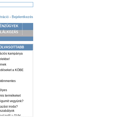
tráció
-
Bejelentkezés
ÉNZÜGYEK
PLÁLKOZÁS
OLVASOTTABB
mációs kampánya
elekbe!
irnek
ződéseket a KÖBE
luténmentes
élyes
mis termékeket
éligumit vegyünk?
tazási iroda?
 szabályok
yt indít a GVH