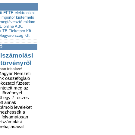
a a csalókat!
rubemutatókra
ti
EFTE
elektronikai
importőr
kistermelő
megtévesztő raklám
E
online ABC
s
TB
Ticketpro Kft
agyarország Kft
Ó
elszámolási
 törvényről
san frissítve!
Magyar Nemzeti
nk összefoglaló
ékoztató füzetet
entetett meg az
i törvénnyel
ül egy 7 részes
ett annak
zámoló leveleket
lmezhessék a
n folyamatosan
elszámolási-
grehajtásával