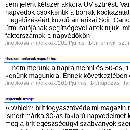
sem jelent kétszer akkora UV szűrést. Van
napvédők csökkentik a bőrrák kockázatát
megelőzéséért küzdő amerikai Scin Canc
útmutatójának segítségével áttekintjük, mi
faktorszámok a napvédőkön.
/inet/kosar/hu/cikkek/2014/julius_14/mennyit_sz
Hasznos tanácsok napozáshoz
... nem merünk a napra menni és 50-es, 
kenünk magunkra. Ennek következtében e
/inet/kosar/hu/cikkek/2014/junius_14/napozasi_t
Napvédők tesztje
A Which? brit fogyasztóvédelmi magazin m
ismert márka 30-as faktorú napvédelmet í
meg a brit egészségügyi szabványok szeri