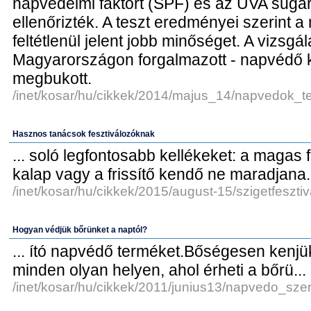
napvédelmi faktort (SPF) és az UVA sugár
ellenőrizték. A teszt eredményei szerint
feltétlenül jelent jobb minőséget. A vizsgál
Magyarországon forgalmazott - napvédő k
megbukott.
/inet/kosar/hu/cikkek/2014/majus_14/napvedok_te
Hasznos tanácsok fesztiválozóknak
... soló legfontosabb kellékeket: a maga
kalap vagy a frissítő kendő ne maradjana.
/inet/kosar/hu/cikkek/2015/august-15/szigetfesztiv
Hogyan védjük bőrünket a naptól?
... ító napvédő terméket.Bőségesen kenj
minden olyan helyen, ahol érheti a bőrü...
/inet/kosar/hu/cikkek/2011/junius13/napvedo_sze