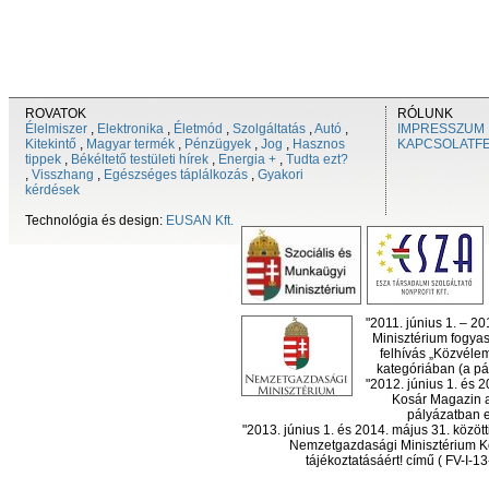
ROVATOK
RÓLUNK
Élelmiszer
,
Elektronika
,
Életmód
,
Szolgáltatás
,
Autó
,
IMPRESSZUM
Kitekintő
,
Magyar termék
,
Pénzügyek
,
Jog
,
Hasznos
KAPCSOLATF
tippek
,
Békéltető testületi hírek
,
Energia +
,
Tudta ezt?
,
Visszhang
,
Egészséges táplálkozás
,
Gyakori
kérdések
Technológia és design:
EUSAN Kft.
"2011. június 1. – 2
Minisztérium fogyas
felhívás „Közvéle
kategóriában (a pál
"2012. június 1. és 
Kosár Magazin a
pályázatban el
"2013. június 1. és 2014. május 31. köz
Nemzetgazdasági Minisztérium Ko
tájékoztatásáért! című ( FV-I-1