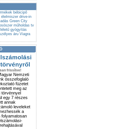
a a csalókat!
rubemutatókra
ermékek
bébicipő
 élelmiszer
drive-in
lladás
Green City
osószer
műholdas tv
életű gyógyítás
szélyes áru
Viagra
Ó
elszámolási
 törvényről
san frissítve!
Magyar Nemzeti
nk összefoglaló
ékoztató füzetet
entetett meg az
i törvénnyel
ül egy 7 részes
ett annak
zámoló leveleket
lmezhessék a
n folyamatosan
elszámolási-
grehajtásával