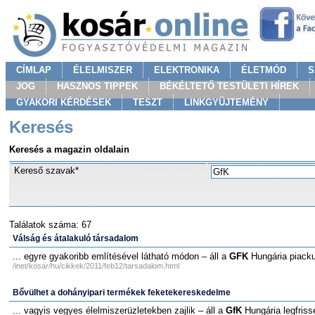
CÍMLAP
ÉLELMISZER
ELEKTRONIKA
ÉLETMÓD
S
JOG
HASZNOS TIPPEK
BÉKÉLTETŐ TESTÜLETI HÍREK
GYAKORI KÉRDÉSEK
TESZT
LINKGYÜJTEMÉNY
Keresés
Keresés a magazin oldalain
Kereső szavak*
Találatok száma: 67
Válság és átalakuló társadalom
... egyre gyakoribb említésével látható módon – áll a
GFK
Hungária piacku
/inet/kosar/hu/cikkek/2011/feb12/tarsadalom.html
Bővülhet a dohányipari termékek feketekereskedelme
... vagyis vegyes élelmiszerüzletekben zajlik – áll a
GfK
Hungária legfrisseb