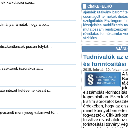
ek kalkulációi szer...
»
Autót venne? Lebuktathatj
CÍMKEFELHŐ
»
Tovább szigorodnak az á
ajándék utalvány
baromfit
vonatkozó szabályok
csomagolt termékek
diétás
szolgáltatás
Esztergom
fu
lmánya rámutat, hogy a bo...
lézerjelölés
mobilfizetés
m
mutatószám
rendszerszeml
rövidlátás
termékcímke
ve
vízhiány
diszkontláncok piacán folytat...
AJÁNL
Tudnivalók az 
és forintosítási
t szektorok (szórakoztat...
2015. február 10. folyamato
A 
Ba
táj
jel
tó intézet kétévente készít r...
elszámolási-forintosítás
kapcsolatban. Ezen kív
kisfilm sorozatot készít
érdekében, hogy az els
minél könnyebben érte
vásárolt mennyiség valamivel tö...
fogyasztók. Cikkünkbe
frissítve olvashatók az 
forintosítási törvény vé