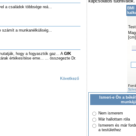
kapcsolatos tudnivalók.
el a családok többsége reá...
BMI 
kalk
Test
e számít a munkanélküliség...
Mag
[cm]
mutatják, hogy a fogyasztók gaz... A
GfK
árak értékesítése eme... ... összegezte Dr.
Következő
Forr
Szíva
Ismeri-e Ön a békél
munkáj
Nem ismerem
Már hallottam róla
Ismerem és már ford
a testülethez