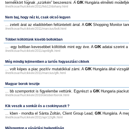
termékkört fognak „szürkén” beszerezni. A
GfK
Hungária elméleti modelljén
/inet/kosar/hu/cikkek/2011/feb12/dohany.html
Nem baj, hogy néz ki, csak olcsó legyen
... zetett árat az eladótérben feltüntetett árral. A
GfK
Shopping Monitor tanu
/inet/kosar/hu/cikkek/2011/marcius/bolt.html
Többet költöttünk kisebb boltokban
... -egy boltban kevesebbet költöttek mint egy éve. A
GfK
adatai szerint a 
/inet/kosar/hu/cikkek/2011/april/gfk.html
Még mindig lejtmentben a tartós fogyasztási cikkek
... volt képes a piac pozitív mutatókkal zárni. A
GfK
Hungária által vizsgál
/inet/kosar/hu/cikkek/2011/marcius/gfk.html
Magyar borok tesztje
... bb szempontot is figyelembe vettünk. Egyrészt a
GfK
Hungaria piackuta
/inet/kosar/hu/cikkek/2010/oktober/borok.html
Kik veszik a sonkát és a csokinyuszit ?
... kben - mondta el Sánta Zoltán, Client Group Lead,
GfK
Hungária. A meg
/inet/kosar/hu/cikkek/2011/apr12/gfk.html
Mélyponton a vásárlási hajlandóság