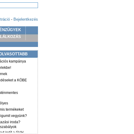
tráció
-
Bejelentkezés
ÉNZÜGYEK
PLÁLKOZÁS
OLVASOTTABB
mációs kampánya
elekbe!
irnek
ződéseket a KÖBE
luténmentes
élyes
mis termékeket
éligumit vegyünk?
tazási iroda?
 szabályok
yt indít a GVH