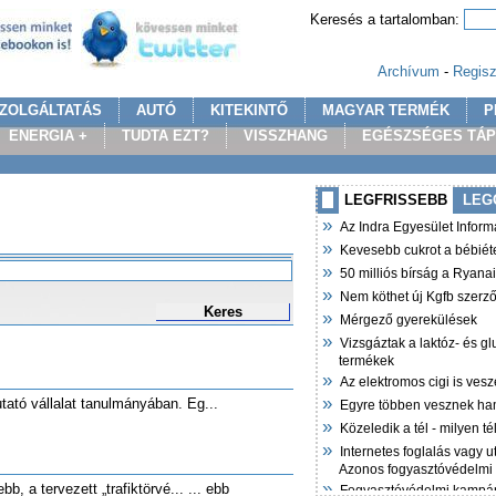
Keresés a tartalomban:
Archívum
-
Regisz
ZOLGÁLTATÁS
AUTÓ
KITEKINTŐ
MAGYAR TERMÉK
P
ENERGIA +
TUDTA EZT?
VISSZHANG
EGÉSZSÉGES TÁ
LEGFRISSEBB
LEG
»
Az Indra Egyesület Infor
»
Kevesebb cukrot a bébiét
»
50 milliós bírság a Ryana
»
Nem köthet új Kgfb szer
Keres
»
Mérgező gyerekülések
»
Vizsgáztak a laktóz- és g
termékek
»
Az elektromos cigi is vesz
»
tató vállalat tanulmányában. Eg...
Egyre többen vesznek ha
»
Közeledik a tél - milyen t
»
Internetes foglalás vagy u
Azonos fogyasztóvédelmi
»
b, a tervezett „trafiktörvé... ... ebb
Fogyasztóvédelmi kampán