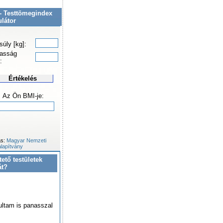
- Testtömegindex
ulátor
súly [kg]:
asság
:
Értékelés
Az Ön BMI-je:
ás:
Magyar Nemzeti
lapítvány
tető testületek
át?
ultam is panasszal