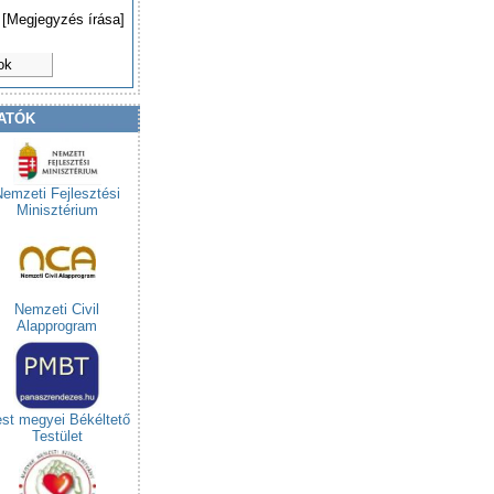
[Megjegyzés írása]
ok
ATÓK
Nemzeti Fejlesztési
Minisztérium
Nemzeti Civil
Alapprogram
st megyei Békéltető
Testület