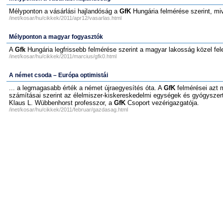
Mélyponton a vásárlási hajlandóság a
GfK
Hungária felmérése szerint, miv
/inet/kosar/hu/cikkek/2011/apr12/vasarlas.html
Mélyponton a magyar fogyasztók
A
Gfk
Hungária legfrissebb felmérése szerint a magyar lakosság közel fel
/inet/kosar/hu/cikkek/2011/marcius/gfk0.html
A német csoda – Európa optimistái
... a legmagasabb érték a német újraegyesítés óta. A
GfK
felmérései azt 
számításai szerint az élelmiszer-kiskereskedelmi egységek és gyógyszert
Klaus L. Wübbenhorst professzor, a
GfK
Csoport vezérigazgatója.
/inet/kosar/hu/cikkek/2011/februar/gazdasag.html