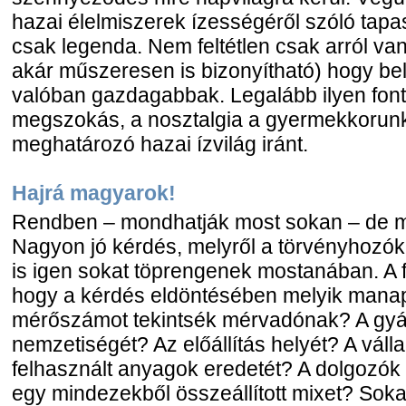
hazai élelmiszerek ízességéről szóló tap
csak legenda. Nem feltétlen csak arról va
akár műszeresen is bizonyítható) hogy bel
valóban gazdagabbak. Legalább ilyen fonto
megszokás, a nosztalgia a gyermekkorunk
meghatározó hazai ízvilág iránt.
Hajrá magyarok!
Rendben – mondhatják most sokan – de m
Nagyon jó kérdés, melyről a törvényhozó
is igen sokat töprengenek mostanában. A 
hogy a kérdés eldöntésében melyik mana
mérőszámot tekintsék mérvadónak? A gyá
nemzetiségét? Az előállítás helyét? A váll
felhasznált anyagok eredetét? A dolgozók
egy mindezekből összeállított mixet? Soka