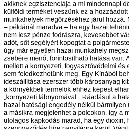
akiknek egzisztenciája a mi mindennapi d
külföldi terméket veszünk ez a hozzáadott 
munkahelyek megőrzéséhez járul hozzá.
– példánál maradva – ha egy hazai tehént
nem lesz pénze fodrászra, kevesebbet vásá
adót, sőt segélyért kopogtat a polgármeste
úgy már egyetlen hazai munkahely megsz
zsebére menő, forintosítható hatása van.
mellett a környezeti, fogyasztóvédelmi és 
sem feledkezhetünk meg. Egy Kínából be
ideszállítása ezerszer több károsanyag ki
a környékbeli termelők ehhez képest elh
„környezeti lábnyomával”. Ráadásul a hat
hazai hatósági engedély nélkül bármilyen 
a másikra megjelenhet a polcokon, így a 
utólagos kapkodás marad, ha egy dioxin, 
szennyeződés híre napvilágra kerül. Végü