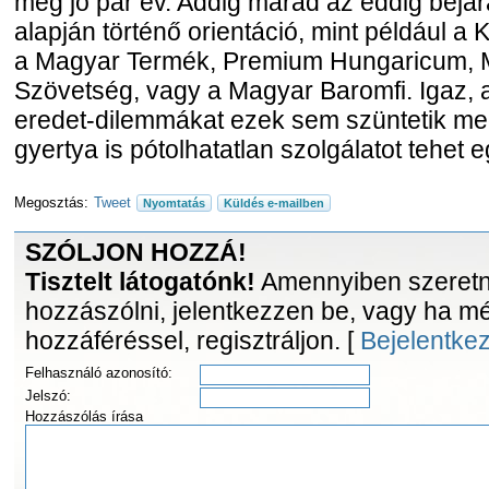
még jó pár év. Addig marad az eddig bejár
alapján történő orientáció, mint például a 
a Magyar Termék, Premium Hungaricum, 
Szövetség, vagy a Magyar Baromfi. Igaz, 
eredet-dilemmákat ezek sem szüntetik me
gyertya is pótolhatatlan szolgálatot tehet 
Megosztás:
Tweet
Nyomtatás
Küldés e-mailben
SZÓLJON HOZZÁ!
Tisztelt látogatónk!
Amennyiben szeretne
hozzászólni, jelentkezzen be, vagy ha m
hozzáféréssel, regisztráljon. [
Bejelentke
Felhasználó azonosító:
Jelszó:
Hozzászólás írása