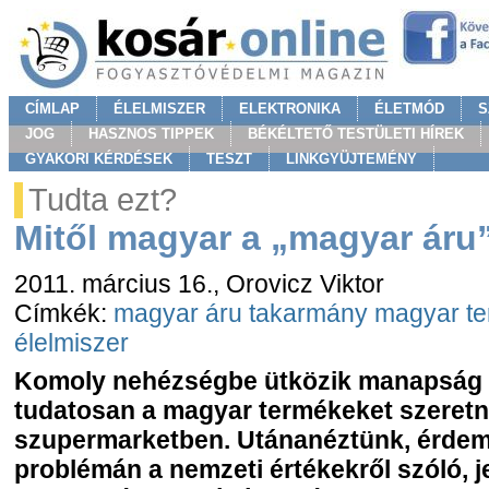
CÍMLAP
ÉLELMISZER
ELEKTRONIKA
ÉLETMÓD
S
JOG
HASZNOS TIPPEK
BÉKÉLTETŐ TESTÜLETI HÍREK
GYAKORI KÉRDÉSEK
TESZT
LINKGYÜJTEMÉNY
Tudta ezt?
Mitől magyar a „magyar áru
2011. március 16.
, Orovicz Viktor
Címkék:
magyar áru
takarmány
magyar t
élelmiszer
Komoly nehézségbe ütközik manapság az
tudatosan a magyar termékeket szeretn
szupermarketben. Utánanéztünk, érdem
problémán a nemzeti értékekről szóló, 