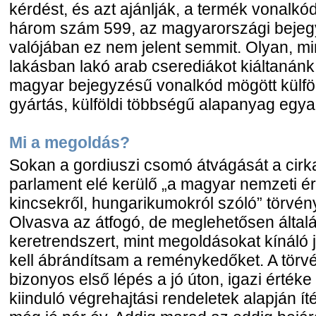
kérdést, és azt ajánlják, a termék vonalkódj
három szám 599, az magyarországi bejegy
valójában ez nem jelent semmit. Olyan, m
lakásban lakó arab cserediákot kiáltanánk
magyar bejegyzésű vonalkód mögött külföld
gyártás, külföldi többségű alapanyag egyar
Mi a megoldás?
Sokan a gordiuszi csomó átvágását a cir
parlament elé kerülő „a magyar nemzeti é
kincsekről, hungarikumokról szóló” törvény
Olvasva az átfogó, de meglehetősen által
keretrendszert, mint megoldásokat kínáló j
kell ábrándítsam a reménykedőket. A törv
bizonyos első lépés a jó úton, igazi értéke
kiinduló végrehajtási rendeletek alapján ít