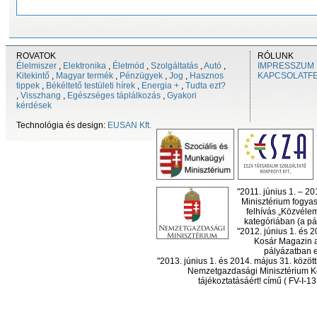
ROVATOK
RÓLUNK
Élelmiszer
,
Elektronika
,
Életmód
,
Szolgáltatás
,
Autó
,
IMPRESSZUM
Kitekintő
,
Magyar termék
,
Pénzügyek
,
Jog
,
Hasznos
KAPCSOLATF
tippek
,
Békéltető testületi hírek
,
Energia +
,
Tudta ezt?
,
Visszhang
,
Egészséges táplálkozás
,
Gyakori
kérdések
Technológia és design:
EUSAN Kft.
"2011. június 1. – 2
Minisztérium fogyas
felhívás „Közvéle
kategóriában (a pál
"2012. június 1. és 
Kosár Magazin a
pályázatban el
"2013. június 1. és 2014. május 31. köz
Nemzetgazdasági Minisztérium Ko
tájékoztatásáért! című ( FV-I-1