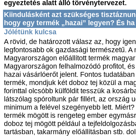
egyeztetés alatt álló törvénytervezet.
Kiindulásként azt szükséges tisztáznunk
hogy egy termék „hazai” legyen? És ha 
Jólétünk kulcsa
A rövid, de határozott válasz az, hogy ige
legfontosabb ok gazdasági természetű. A
Magyarországon előállított termék magya
Magyarországon felhalmozódó profitot, és
hazai vásárlóerőt jelent. Fontos tudatában
termék, mondjuk két doboz tej közül a mag
forinttal olcsóbb külföldit tesszük a kos
látszólag spóroltunk pár fillért, az ország
minimum a felével szegényebb lett. Miért
termék mögött is rengeteg ember egymásr
doboz tej mögött például a tejfeldolgozás
tartásban, takarmány előállításban stb. dol